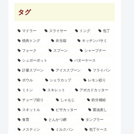
タグ
マドラー
スライサー
トング
包丁
焼肉トング
弁当箱
キッチンバサミ
フォーク
スプーン
シャープナー
シュガーポット
バターケース
計量スプーン
アイススプーン
フライパン
ボウル
シェラカップ
レモン絞り
ミトン
スキレット
アボカドカッター
チューブ絞り
しゃもじ
鉄分補給
スキットル
ピザカッター
醤油差し
食育
とんかつ網
タンブラー
メスティン
ミルクパン
包丁ケース