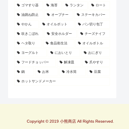
ゴマすり器
海苔
ランタン
ロート
油跳ね防止
オープナー
ステーキカバー
やかん
オイルポット
パン切り包丁
吹きこぼれ
安全ホルダー
チーズナイフ
ヘタ取り
食品衛生法
オイルボトル
ヨーグルト
においとり
おにぎり
フードチョッパー
解凍皿
爪やすり
鍋
お米
冷水筒
豆腐
ホットサンドメーカー
Copyright © 2019 小熊商店 All Rights Reserved.