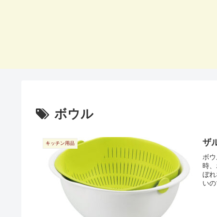
ボウル
ザ
キッチン用品
ボウ
時、
ぼれ
いの