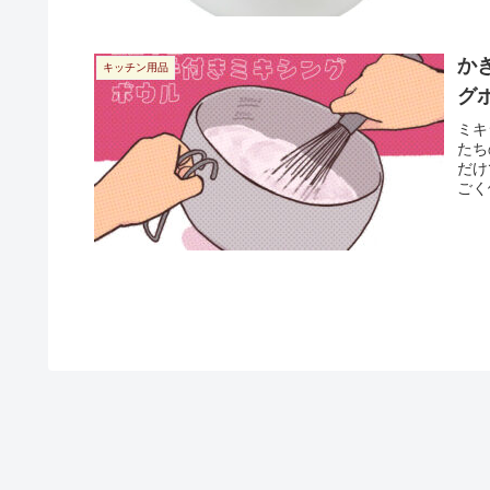
か
キッチン用品
グ
ミキ
たち
だけ
ごく