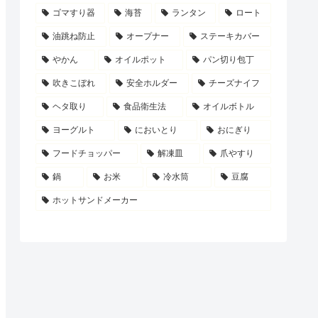
ゴマすり器
海苔
ランタン
ロート
油跳ね防止
オープナー
ステーキカバー
やかん
オイルポット
パン切り包丁
吹きこぼれ
安全ホルダー
チーズナイフ
ヘタ取り
食品衛生法
オイルボトル
ヨーグルト
においとり
おにぎり
フードチョッパー
解凍皿
爪やすり
鍋
お米
冷水筒
豆腐
ホットサンドメーカー