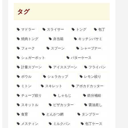
タグ
マドラー
スライサー
トング
包丁
焼肉トング
弁当箱
キッチンバサミ
フォーク
スプーン
シャープナー
シュガーポット
バターケース
計量スプーン
アイススプーン
フライパン
ボウル
シェラカップ
レモン絞り
ミトン
スキレット
アボカドカッター
チューブ絞り
しゃもじ
鉄分補給
スキットル
ピザカッター
醤油差し
食育
とんかつ網
タンブラー
メスティン
ミルクパン
包丁ケース